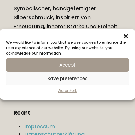
Symbolischer, handgefertigter
Silberschmuck, inspiriert von
Erneuerung, innerer Stärke und Freiheit.
We would like to inform you that we use cookies to enhance the
Information
user experience of our website. By using our website, you
Über KONYSSA
acknowledge our information.
Versand & Rücksendungen
Accept
Ringgrösse bestimmen
Kennzeichen und Materialien
Save preferences
Kontakt
Warenkorb
Recht
Impressum
Datenschutzerklärung